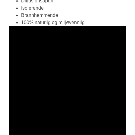
Diffusjonsåpen
Isolerende
Brannhemmende
100% naturlig og miljøvennlig