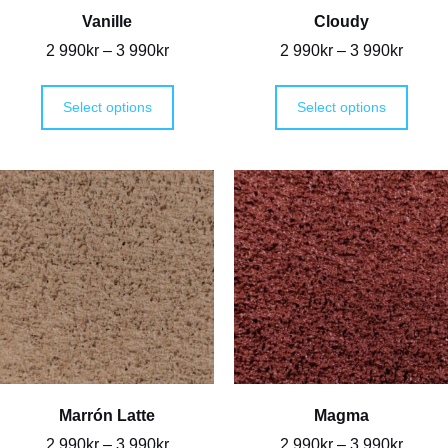
Vanille
Cloudy
2 990
kr
–
3 990
kr
2 990
kr
–
3 990
kr
Select options
Select options
Marrón Latte
Magma
2 990
kr
–
3 990
kr
2 990
kr
–
3 990
kr