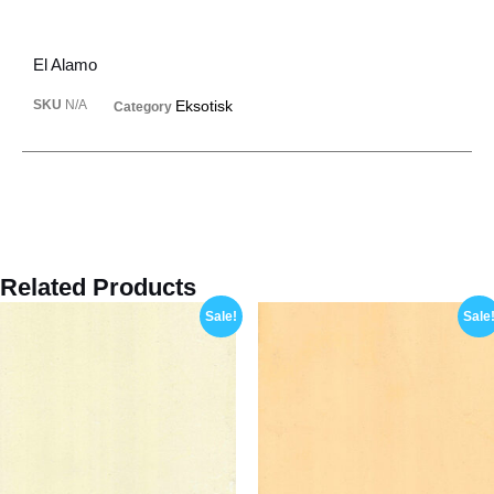
El Alamo
SKU
N/A
Eksotisk
Category
Related Products
Sale!
Sale