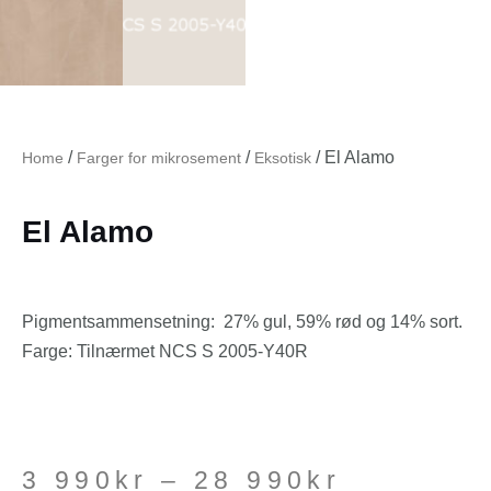
/
/
/ El Alamo
Home
Farger for mikrosement
Eksotisk
El Alamo
Pigmentsammensetning:
27% gul
,
59% rød og 14% sort.
Farge
: Tilnærmet NCS S 2005-Y40R
3 990
kr
–
28 990
kr