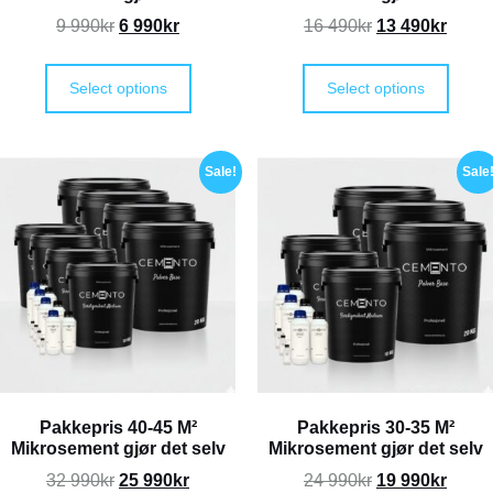
9 990
kr
6 990
kr
16 490
kr
13 490
kr
Select options
Select options
Sale!
Sale
Pakkepris 40-45 M²
Pakkepris 30-35 M²
Mikrosement gjør det selv
Mikrosement gjør det selv
32 990
kr
25 990
kr
24 990
kr
19 990
kr