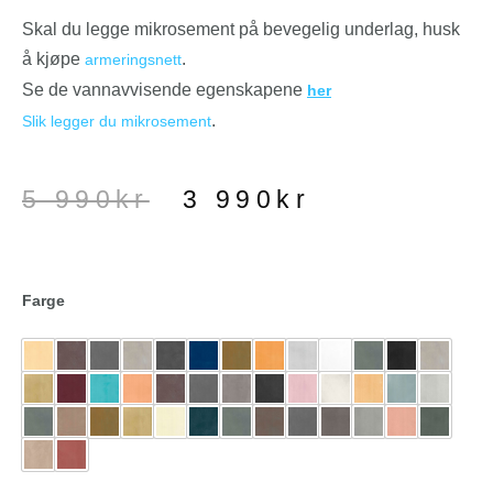
Skal du legge mikrosement på bevegelig underlag, husk
å kjøpe
.
armeringsnett
Se de vannavvisende egenskapene
her
.
Slik legger du mikrosement
5 990
kr
3 990
kr
Farge