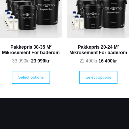
Pakkepris 30-35 M²
Pakkepris 20-24 M²
Mikrosement For baderom
Mikrosement For baderom
33 990
kr
23 990
kr
22 490
kr
16 490
kr
Select options
Select options