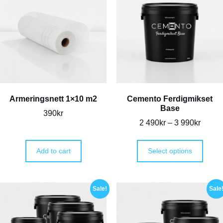
Armeringsnett 1×10 m2
Cemento Ferdigmikset
Base
390
kr
2 490
kr
–
3 990
kr
Add to cart
Select options
Sale!
Sale