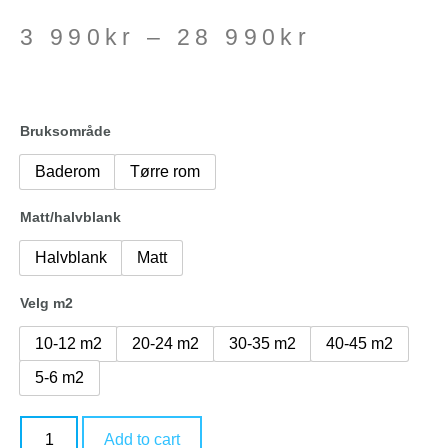
3 990
kr
–
28 990
kr
Bruksområde
Baderom
Tørre rom
Matt/halvblank
Halvblank
Matt
Velg m2
10-12 m2
20-24 m2
30-35 m2
40-45 m2
5-6 m2
Add to cart