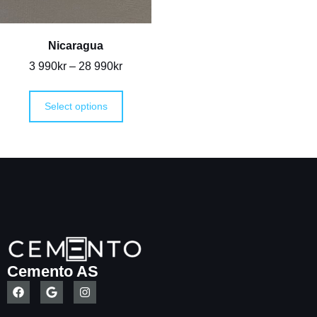
Nicaragua
3 990
kr
–
28 990
kr
Select options
Cemento AS