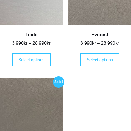
Teide
Everest
3 990
kr
–
28 990
kr
3 990
kr
–
28 990
kr
Select options
Select options
Sale!