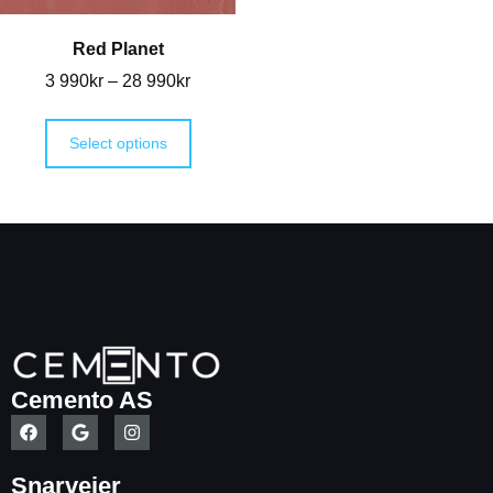
Red Planet
3 990
kr
–
28 990
kr
Select options
Cemento AS
Snarveier