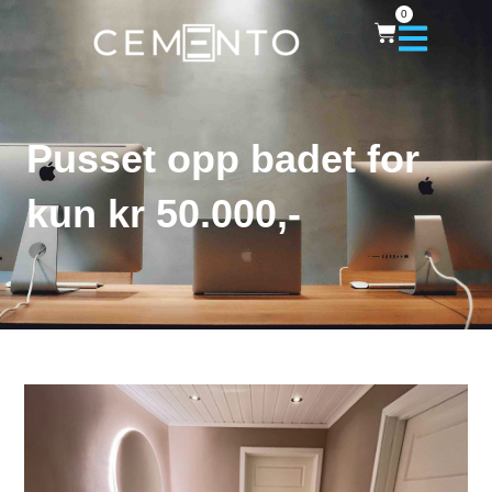
0
Pusset opp badet for
kun kr 50.000,-