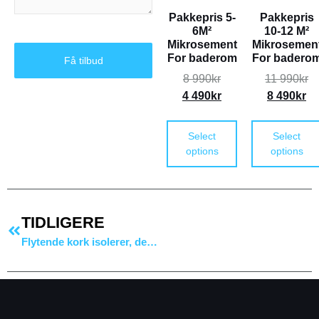
Pakkepris 5-
Pakkepris
6M²
10-12 M²
Mikrosement
Mikrosemen
For baderom
For badero
Få tilbud
8 990
kr
11 990
kr
4 490
kr
8 490
kr
Select
Select
options
options
TIDLIGERE
Flytende kork isolerer, demper lyd og gir et unikt uttrykk