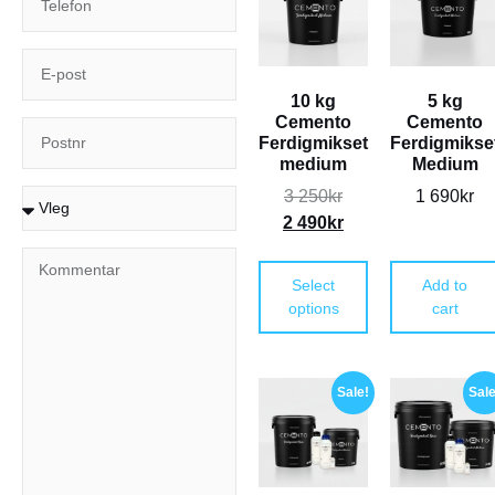
10 kg
5 kg
Cemento
Cemento
Ferdigmikset
Ferdigmikse
medium
Medium
3 250
kr
1 690
kr
2 490
kr
Select
Add to
options
cart
Sale!
Sale