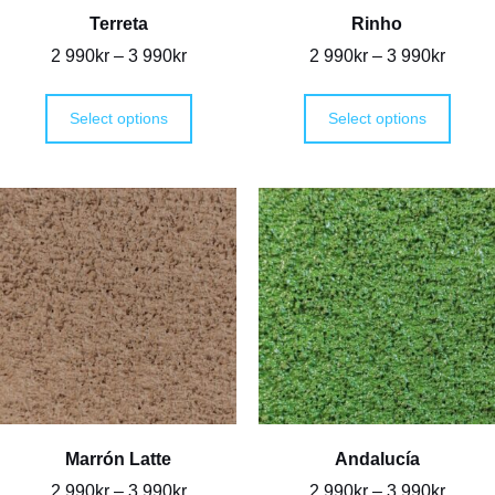
Terreta
Rinho
2 990
kr
–
3 990
kr
2 990
kr
–
3 990
kr
Select options
Select options
Marrón Latte
Andalucía
2 990
kr
–
3 990
kr
2 990
kr
–
3 990
kr