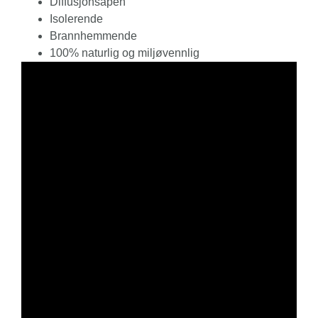
Diffusjonsåpen
Isolerende
Brannhemmende
100% naturlig og miljøvennlig