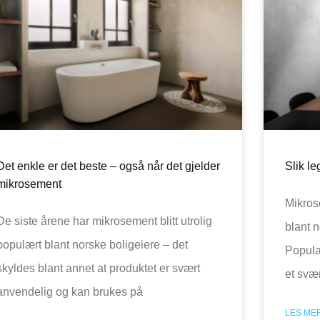
Det enkle er det beste – også når det gjelder
Slik l
mikrosement
Mikros
De siste årene har mikrosement blitt utrolig
blant n
populært blant norske boligeiere – det
Popula
skyldes blant annet at produktet er svært
et svæ
anvendelig og kan brukes på
LES MER