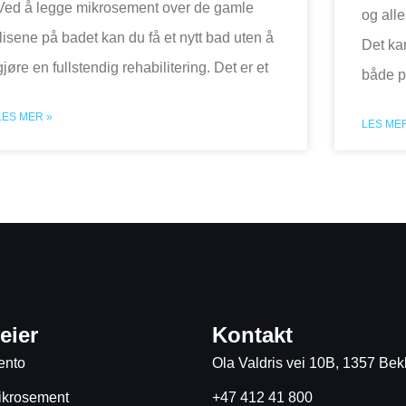
Ved å legge mikrosement over de gamle
og alle
flisene på badet kan du få et nytt bad uten å
Det kan
gjøre en fullstendig rehabilitering. Det er et
både p
LES MER »
LES MER
eier
Kontakt
nto
Ola Valdris vei 10B, 1357 Be
ikrosement
+47 412 41 800