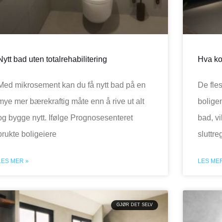
Nytt bad uten totalrehabilitering
Hva ko
Med mikrosement kan du få nytt bad på en
De fles
mye mer bærekraftig måte enn å rive ut alt
boligen
og bygge nytt. Ifølge Prognosesenteret
bad, vi
brukte boligeiere
sluttr
LES MER »
LES MER
GJØR DET SELV