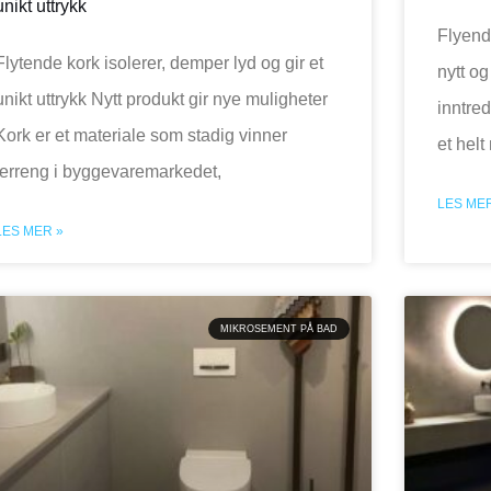
unikt uttrykk
Flyende
Flytende kork isolerer, demper lyd og gir et
nytt og
unikt uttrykk Nytt produkt gir nye muligheter
inntre
Kork er et materiale som stadig vinner
et helt
terreng i byggevaremarkedet,
LES MER
LES MER »
MIKROSEMENT PÅ BAD