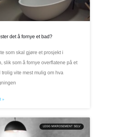
ster det å fornye et bad?
te som skal gjøre et prosjekt i
, slik som å fornye overflatene på et
l trolig vite mest mulig om hva
egningen
 »
LEGG MIKROSEMENT SELV