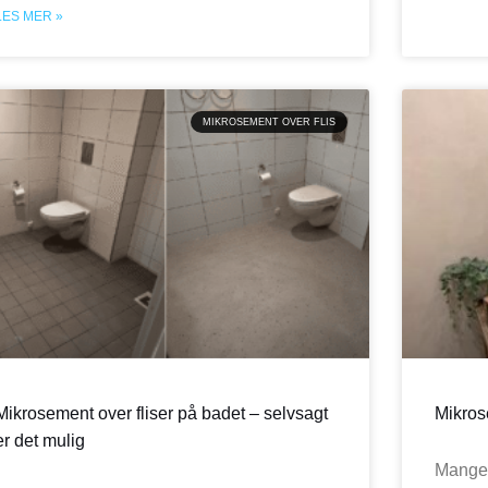
LES MER »
MIKROSEMENT OVER FLIS
Mikrosement over fliser på badet – selvsagt
Mikros
er det mulig
Mange 