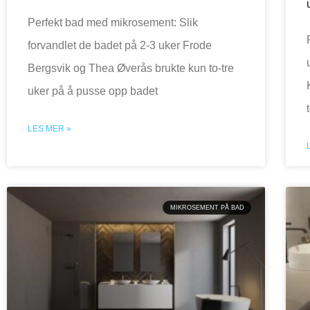
Perfekt bad med mikrosement: Slik
forvandlet de badet på 2-3 uker Frode
Bergsvik og Thea Øverås brukte kun to-tre
uker på å pusse opp badet
LES MER »
MIKROSEMENT PÅ BAD