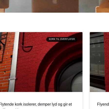
KORK TIL OVERFLATER
Flytende kork isolerer, demper lyd og gir et
Flyende