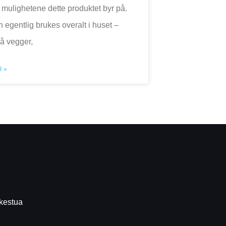
 mulighetene dette produktet byr på.
 egentlig brukes overalt i huset –
å vegger,
 »
kkestua