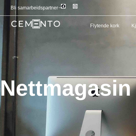
Bli samarbeidspartner
Flytende kork
K
Nettmagasin