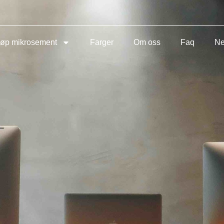
jøp mikrosement
Farger
Om oss
Faq
Ne