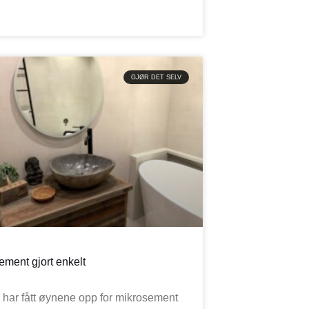
GJØR DET SELV
ement gjort enkelt
har fått øynene opp for mikrosement